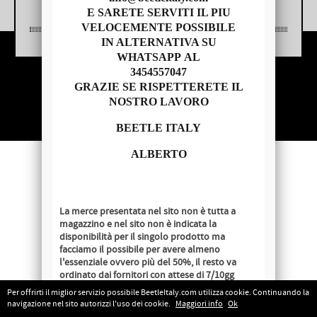
E SARETE SERVITI IL PIU
VELOCEMENTE POSSIBILE
IN ALTERNATIVA SU
WHATSAPP AL
3454557047
Copyright © 2014 - BEETLE ITALY
GRAZIE SE RISPETTERETE IL
P.IVA 04209620279
NOSTRO LAVORO
BEETLE ITALY
ALBERTO
La merce presentata nel sito non è tutta a
magazzino e nel sito non è indicata la
disponibilità per il singolo prodotto ma
facciamo il possibile per avere almeno
l'essenziale ovvero più del 50%, il resto va
ordinato dai fornitori con attese di 7/10gg
lavorativi salvo disponibilità al momento
Per offrirti il miglior servizio possibile BeetleItaly.com utilizza cookie. Continuando la
dell'ordine.
navigazione nel sito autorizzi l'uso dei cookie.
Maggiori info
Ok