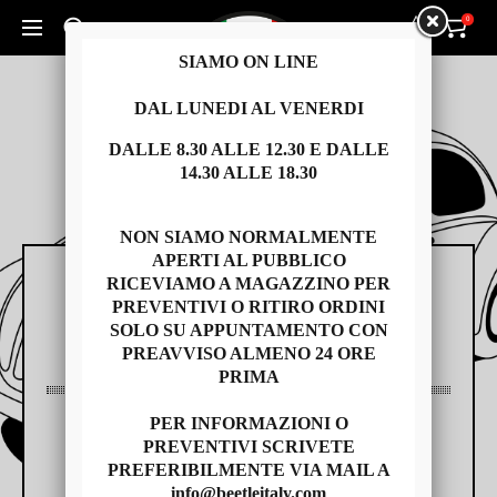
0
0
Cerca un prodotto...
SIAMO ON LINE
DAL LUNEDI AL VENERDI
DALLE 8.30 ALLE 12.30 E DALLE
14.30 ALLE 18.30
NON SIAMO NORMALMENTE
APERTI AL PUBBLICO
RICEVIAMO A MAGAZZINO PER
RICAMBI
PREVENTIVI O RITIRO ORDINI
SOLO SU APPUNTAMENTO CON
PREAVVISO ALMENO 24 ORE
PRIMA
PER INFORMAZIONI O
AUTO USATE
PREVENTIVI SCRIVETE
PREFERIBILMENTE VIA MAIL A
info@beetleitaly.com