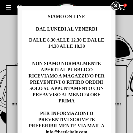
0
0
Cerca un prodotto...
SIAMO ON LINE
DAL LUNEDI AL VENERDI
DALLE 8.30 ALLE 12.30 E DALLE
14.30 ALLE 18.30
NON SIAMO NORMALMENTE
APERTI AL PUBBLICO
RICEVIAMO A MAGAZZINO PER
RICAMBI
PREVENTIVI O RITIRO ORDINI
SOLO SU APPUNTAMENTO CON
PREAVVISO ALMENO 24 ORE
PRIMA
PER INFORMAZIONI O
AUTO USATE
PREVENTIVI SCRIVETE
PREFERIBILMENTE VIA MAIL A
info@beetleitaly.com