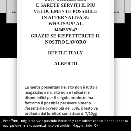
E SARETE SERVITI IL PIU
VELOCEMENTE POSSIBILE
IN ALTERNATIVA SU
WHATSAPP AL
3454557047
Copyright © 2014 - BEETLE ITALY
GRAZIE SE RISPETTERETE IL
P.IVA 04209620279
NOSTRO LAVORO
BEETLE ITALY
ALBERTO
La merce presentata nel sito non è tutta a
magazzino e nel sito non è indicata la
disponibilità per il singolo prodotto ma
facciamo il possibile per avere almeno
l'essenziale ovvero più del 50%, il resto va
ordinato dai fornitori con attese di 7/10gg
lavorativi salvo disponibilità al momento
Per offrirti il miglior servizio possibile BeetleItaly.com utilizza cookie. Continuando la
dell'ordine.
navigazione nel sito autorizzi l'uso dei cookie.
Maggiori info
Ok