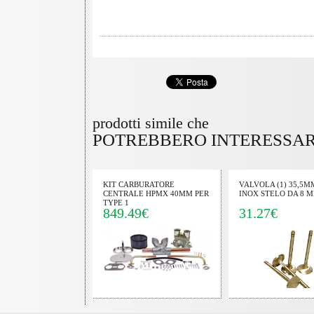
sibile:
na prodotti;
esta preventivo
 trovati anche in
ezza dell'ordine e le
posta.
 informazioni del
gnata da sigla e
prodotti simile che
so di telaio 111 o
POTREBBERO INTERESSA
 GLI ORARI SOPRA
rispondiamo non
e spesso siamo al
KIT CARBURATORE
VALVOLA (1) 35,5M
CENTRALE HPMX 40MM PER
INOX STELO DA 8 
 di spedizione vanno
TYPE 1
ontrassegno per
849.49€
31.27€
rima della partenza
to da carta postepay o