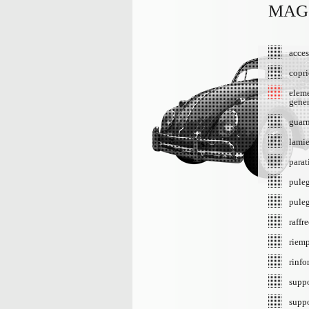
MAG
acces
copri
eleme
gener
guarn
lamie
parat
pule
pule
raff
riem
rinfo
suppo
suppo