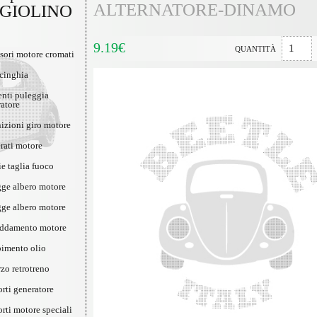
ALTERNATORE-DINAMO
GIOLINO
9.19€
QUANTITÀ
sori motore cromati
cinghia
nti puleggia
atore
izioni giro motore
rati motore
ie taglia fuoco
gge albero motore
gge albero motore
reddamento motore
pimento olio
rzo retrotreno
rti generatore
rti motore speciali