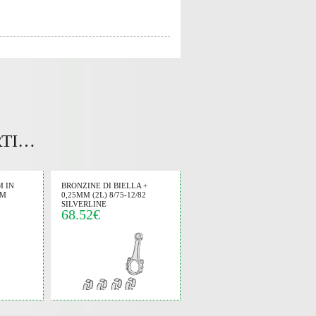
RTI…
M IN
BRONZINE DI BIELLA +
MM
0,25MM (2L) 8/75-12/82
SILVERLINE
68.52€