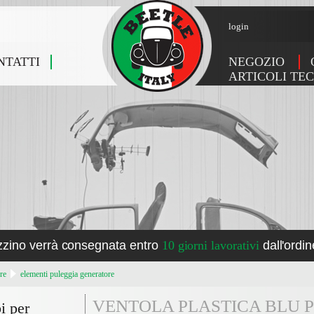
login
NTATTI
NEGOZIO
ARTICOLI TEC
zzino verrà consegnata entro
10 giorni lavorativi
dall'ordin
re
elementi puleggia generatore
VENTOLA PLASTICA BLU 
i per