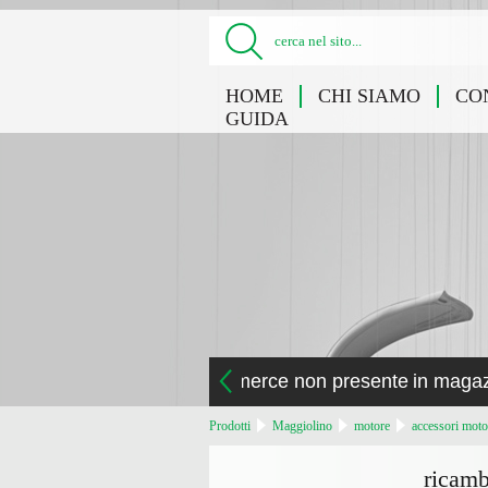
cerca nel sito...
HOME
CHI SIAMO
CO
GUIDA
la merce non presente in maga
Prodotti
Maggiolino
motore
accessori moto
ricamb