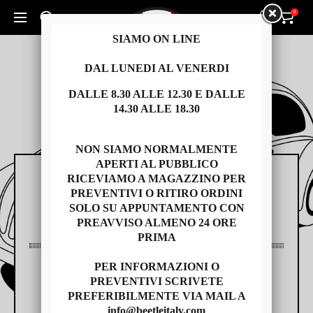
0
0
Cerca un prodotto...
SIAMO ON LINE
DAL LUNEDI AL VENERDI
DALLE 8.30 ALLE 12.30 E DALLE
14.30 ALLE 18.30
NON SIAMO NORMALMENTE
APERTI AL PUBBLICO
RICEVIAMO A MAGAZZINO PER
RICAMBI
PREVENTIVI O RITIRO ORDINI
SOLO SU APPUNTAMENTO CON
PREAVVISO ALMENO 24 ORE
PRIMA
PER INFORMAZIONI O
AUTO USATE
PREVENTIVI SCRIVETE
PREFERIBILMENTE VIA MAIL A
info@beetleitaly.com