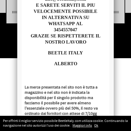
E SARETE SERVITI IL PIU
VELOCEMENTE POSSIBILE
IN ALTERNATIVA SU
WHATSAPP AL
3454557047
Copyright © 2014 - BEETLE ITALY
GRAZIE SE RISPETTERETE IL
P.IVA 04209620279
NOSTRO LAVORO
BEETLE ITALY
ALBERTO
La merce presentata nel sito non è tutta a
magazzino e nel sito non è indicata la
disponibilità per il singolo prodotto ma
facciamo il possibile per avere almeno
l'essenziale ovvero più del 50%, il resto va
ordinato dai fornitori con attese di 7/10gg
lavorativi salvo disponibilità al momento
Per offrirti il miglior servizio possibile BeetleItaly.com utilizza cookie. Continuando la
dell'ordine.
navigazione nel sito autorizzi l'uso dei cookie.
Maggiori info
Ok